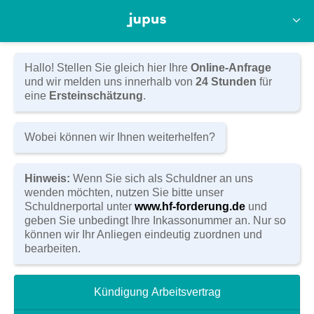
Anwaltskanzlei Hörnlein & Feyler
Kasernenstraße 14
D-96450 Coburg
Tel:
(09561) 80 11 0
Hallo! Stellen Sie gleich hier Ihre
Online-Anfrage
Fax: (09561) 80 11 20
und wir melden uns innerhalb von
24 Stunden
für
E-Mail:
info@hoernlein-feyler.de
eine
Ersteinschätzung
.
Zum Kontaktformular
Wobei können wir Ihnen weiterhelfen?
Hinweis:
Wenn Sie sich als Schuldner an uns
wenden möchten, nutzen Sie bitte unser
Schuldnerportal unter
www.hf-forderung.de
und
geben Sie unbedingt Ihre Inkassonummer an. Nur so
können wir Ihr Anliegen eindeutig zuordnen und
WANDEL IN DER ARBEITSWELT
bearbeiten.
ALLGEMEIN
,
ARBEITSRECHT
Kündigung Arbeitsvertrag
Rechtsanwalt Lutz Linder von Hörnlein & Feyler
Fachanwälte im Interview mit dem