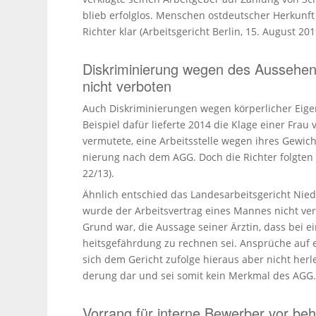
blieb erfolglos. Menschen ostdeutscher Herkunft 
Richter klar (Arbeitsgericht Berlin, 15. August 201
Diskriminierung wegen des Aussehe
nicht verboten
Auch Diskri­mi­nie­rungen wegen körperlicher Eig
Beispiel dafür lieferte 2014 die Klage einer Frau v
vermutete, eine Arbeits­stelle wegen ihres Gewic
nierung nach dem AGG. Doch die Richter folgten 
22/13).
Ähnlich entschied das Landes­ar­beits­ge­richt Ni
wurde der Arbeits­vertrag eines Mannes nicht verlän
Grund war, die Aussage seiner Ärztin, dass bei ei
heitsgefährdung zu rechnen sei. Ansprüche auf ei
sich dem Gericht zufolge hieraus aber nicht herlei
derung dar und sei somit kein Merkmal des AGG
Vorrang für interne Bewerber vor be