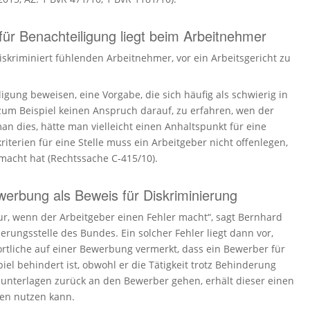
 für Benachteiligung liegt beim Arbeitnehmer
ri­mi­niert fühlenden Arbeit­nehmer, vor ein Arbeits­ge­richt zu
ligung beweisen, eine Vorgabe, die sich häufig als schwierig in
um Beispiel keinen Anspruch darauf, zu erfahren, wen der
 man dies, hätte man vielleicht einen Anhalts­punkt für eine
ri­terien für eine Stelle muss ein Arbeit­geber nicht offen­legen,
emacht hat (Rechtssache C-415/10).
werbung als Beweis für Diskriminierung
nur, wenn der Arbeit­geber einen Fehler macht“, sagt Bernhard
i­nie­rungs­stelle des Bundes. Ein solcher Fehler liegt dann vor,
wort­liche auf einer Bewerbung vermerkt, dass ein Bewerber für
iel behindert ist, obwohl er die Tätigkeit trotz Behin­derung
n­ter­lagen zurück an den Bewerber gehen, erhält dieser einen
men nutzen kann.