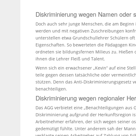
Diskriminierung wegen Namen oder s
Doch auch sehr junge Menschen, die am Beginn ihr
werden und mit negativen Zuschrei­bungen konfron
unter­stellen etwa Grund­schul­lehrer Schülern o
Eigen­schaften. So bewer­teten die Pädagogen Ki
ordneten sie bildungs­fernen Milieus zu. Hießen d
ihnen die Lehrer Fleiß und Talent.
Wenn sich ein erwach­sener „Kevin“ auf eine Stel
teile gegen dessen tatsächliche oder vermeint­lic
stützen. Denn das Anti-Diskri­mi­nie­rungs­gesetz
benach­tei­ligen.
Diskriminierung wegen regionaler He
Das AGG verbietet eine „Benachteiligungen aus 
Diskriminierung aufgrund der Herkunftsregion is
Arbeitnehmer erfahren, der sich wegen seiner o
gedemütigt fühlte. Unter anderem sah der Mann 
verklagte seinen Arbeitgeber auf Zahlung von S