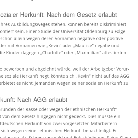
ozialer Herkunft: Nach dem Gesetz erlaubt
es Ausbil­dungs­weges stehen, können bereits diskri­mi­niert
­tiert sein. Einer Studie der Universität Oldenburg zu Folge
ft schon allein wegen deren Vornamen negative oder positive
nder mit Vornamen wie „Kevin“ oder „Maurice“ negativ und
ie Kinder dagegen „Charlotte“ oder „Maximilian“ attes­tierten
le bewerben und abgelehnt würde, weil der Arbeit­geber Vorur­
he soziale Herkunft hegt, könnte sich „Kevin“ nicht auf das AGG
 verbietet es nicht, jemanden wegen seiner sozialen Herkunft zu
rkunft: Nach AGG erlaubt
Gründen der Rasse oder wegen der ethnischen Herkunft“ –
t von dem Gesetz hingegen nicht gedeckt. Dies musste ein
stdeutschen Herkunft von zwei vorgesetzten Mitarbeitern
sich wegen seiner ethnischen Herkunft benachteiligt. Er
chadensersatz, Schmerzensgeld und Entschädigung. Seine Klage