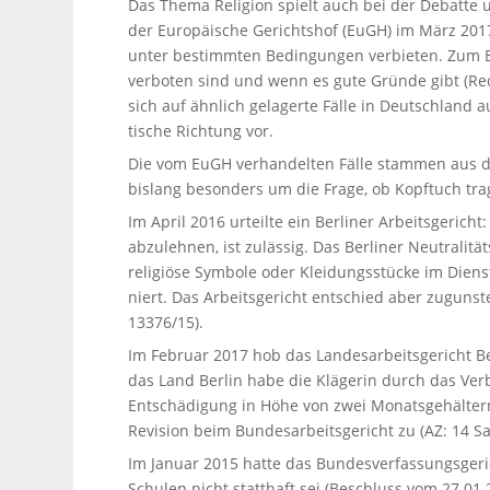
Das Thema Religion spielt auch bei der Debatte u
der Europäische Gerichtshof (EuGH) im März 201
unter bestimmten Bedin­gungen verbieten. Zum Be
verboten sind und wenn es gute Gründe gibt (Re
sich auf ähnlich gelagerte Fälle in Deutschland 
tische Richtung vor.
Die vom EuGH verhan­delten Fälle stammen aus der
bislang besonders um die Frage, ob Kopftuch trag
Im April 2016 urteilte ein Berliner Arbeits­ge­rich
abzulehnen, ist zulässig. Das Berliner Neutralitä
religiöse Symbole oder Kleidungsstücke im Dienst 
niert. Das Arbeits­ge­richt entschied aber zuguns
13376/15).
Im Februar 2017 hob das Landes­ar­beits­ge­richt 
das Land Berlin habe die Klägerin durch das Verb
Entschädigung in Höhe von zwei Monatsgehältern zu
Revision beim Bundes­ar­beits­ge­richt zu (AZ: 14 S
Im Januar 2015 hatte das Bundes­ver­fas­sungs­ge­
Schulen nicht statthaft sei (Beschluss vom 27.01.