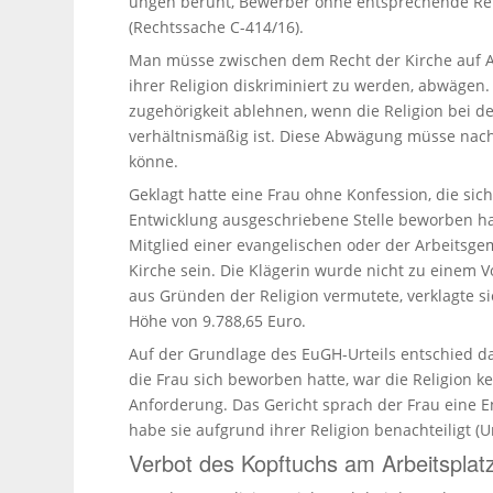
ungen beruht, Bewerber ohne entspre­chende Relig
(Rechtssache C-414/16).
Man müsse zwischen dem Recht der Kirche auf A
ihrer Religion diskri­mi­niert zu werden, abwägen
zugehörigkeit ablehnen, wenn die Religion bei d
verhältnismäßig ist. Diese Abwägung müsse nach k
könne.
Geklagt hatte eine Frau ohne Konfession, die sic
Entwicklung ausge­schriebene Stelle beworben ha
Mitglied einer evange­li­schen oder der Arbeits­g
Kirche sein. Die Klägerin wurde nicht zu einem Vor
aus Gründen der Religion vermutete, verklagte s
Höhe von 9.788,65 Euro.
Auf der Grundlage des EuGH-Urteils entschied das Bu
die Frau sich beworben hatte, war die Religion kei
Anfor­derung. Das Gericht sprach der Frau eine 
habe sie aufgrund ihrer Religion benach­teiligt (U
Verbot des Kopftuchs am Arbeitsplatz