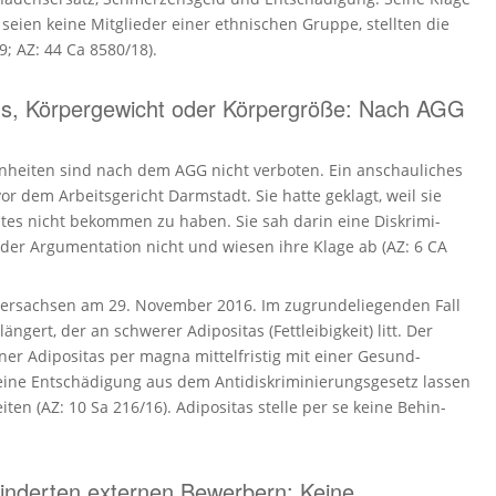
seien keine Mitglieder einer ethnischen Gruppe, stellten die
9; AZ: 44 Ca 8580/18).
ns, Körpergewicht oder Körpergröße: Nach AGG
en­heiten sind nach dem AGG nicht verboten. Ein anschau­liches
or dem Arbeits­ge­richt Darmstadt. Sie hatte geklagt, weil sie
htes nicht bekommen zu haben. Sie sah darin eine Diskri­mi­
der Argumen­tation nicht und wiesen ihre Klage ab (AZ: 6 CA
eder­sachsen am 29. November 2016. Im zugrun­de­lie­genden Fall
gert, der an schwerer Adipo­sitas (Fettlei­bigkeit) litt. Der
ner Adipo­sitas per magna mittel­fristig mit einer Gesund­
ne Entschädigung aus dem Antidis­kri­mi­nie­rungs­gesetz lassen
ten (AZ: 10 Sa 216/16). Adipo­sitas stelle per se keine Behin­
.
hinderten externen Bewerbern: Keine