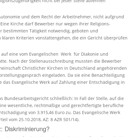
i­ons­zugehörigkeit nicht bei jeder Stelle ablehnen
utonomie und dem Recht der Arbeit­nehmer, nicht aufgrund
. Eine Kirche darf Bewerber nur wegen ihrer Religi­ons­
er bestimmten Tätigkeit notwendig, geboten und
laren Kriterien vonstat­ten­gehen, die ein Gericht überprüfen
h auf eine vom Evange­li­schen Werk für Diakonie und
tte. Nach der Stellen­aus­schreibung mussten die Bewerber
e­mein­schaft Christ­licher Kirchen in Deutschland angehörenden
stel­lungs­gespräch einge­laden. Da sie eine Benach­tei­ligung
ie das Evange­lische Werk auf Zahlung einer Entschädigung in
ndes­ar­beits­ge­richt schließlich: In Fall der Stelle, auf die
ne wesent­liche, rechtmäßige und gerecht­fer­tigte beruf­liche
Entschädigung von 3.915,46 Euro zu. Das Evange­lische Werk
rteil vom 25.10.2018, AZ: 8 AZR 501/14).
: Diskriminierung?