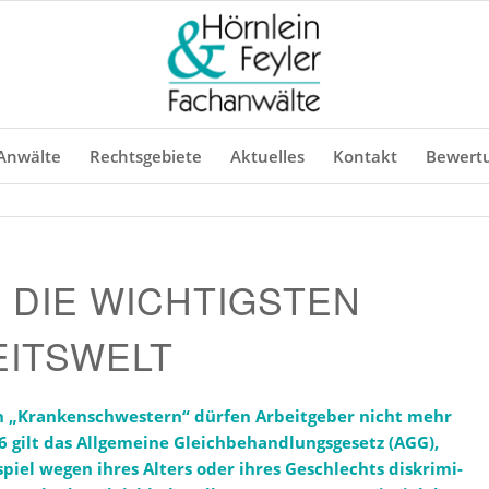
Anwälte
Rechtsgebiete
Aktuelles
Kontakt
Bewert
G: DIE WICHTIGSTEN
EITSWELT
h „Kranken­schwestern“ dürfen Arbeit­geber nicht mehr
 gilt das Allge­meine Gleich­be­hand­lungs­gesetz (AGG),
iel wegen ihres Alters oder ihres Geschlechts diskri­mi­