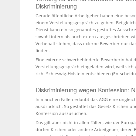
Diskriminierung
Gerade öffent­liche Arbeit­geber haben eine beson
einem Vorstel­lungs­gespräch zu geben. Bei gleicher
Dienst kann ein so genanntes gestuftes Ausschrei
sowohl intern als auch extern ausge­schrieben w
Vorbehalt stehen, dass externe Bewerber nur d
finden.
Eine externe schwer­be­hin­derte Bewer­berin ha
Vorstel­lungs­gespräch einge­laden wird, weil sic
richt Schleswig-Holstein entschieden (Entscheid
Diskriminierung wegen Konfession: N
In manchen Fällen erlaubt das AGG eine unglei
ausdrücklich. So gestattet das Gesetz Kirchen und 
Konfession auszu­suchen.
Das gilt aber nicht in allen Fällen, wie der Eur
dürfen Kirchen oder andere Arbeit­geber, deren 