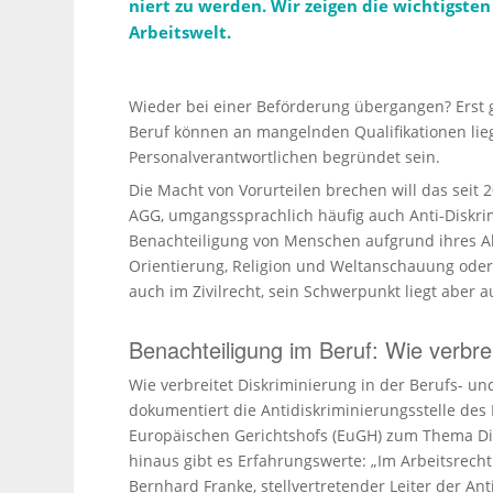
niert zu werden. Wir zeigen die wichtigsten 
Arbeitswelt.
Wieder bei einer Beförderung übergangen? Erst g
Beruf können an mangelnden Quali­fi­ka­tionen lie
Perso­nal­ver­ant­wort­lichen begründet sein.
Die Macht von Vorurteilen brechen will das seit
AGG, umgangssprachlich häufig auch Anti-Diskri
Benachteiligung von Menschen aufgrund ihres Alt
Orientierung, Religion und Weltanschauung oder
auch im Zivilrecht, sein Schwerpunkt liegt aber
Benachteiligung im Beruf: Wie verbrei
Wie verbreitet Diskri­mi­nierung in der Berufs- und A
dokumen­tiert die Antidis­kri­mi­nie­rungs­stelle 
Europäischen Gerichtshofs (EuGH) zum Thema Diskr
hinaus gibt es Erfah­rungs­werte: „Im Arbeits­recht 
Bernhard Franke, stell­ver­tre­tender Leiter der Anti