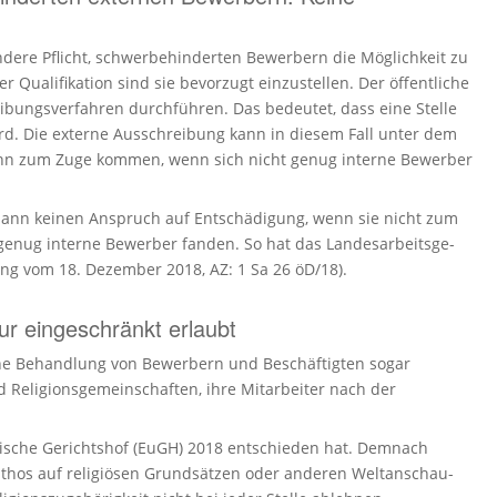
dere Pflicht, schwer­be­hin­derten Bewerbern die Möglichkeit zu
 Quali­fi­kation sind sie bevorzugt einzu­stellen. Der öffent­liche
­bungs­ver­fahren durchführen. Das bedeutet, dass eine Stelle
ird. Die externe Ausschreibung kann in diesem Fall unter dem
ann zum Zuge kommen, wenn sich nicht genug interne Bewerber
t dann keinen Anspruch auf Entschädigung, wenn sie nicht zum
h genug interne Bewerber fanden. So hat das Landes­ar­beits­ge­
ung vom 18. Dezember 2018, AZ: 1 Sa 26 öD/18).
ur eingeschränkt erlaubt
che Behandlung von Bewerbern und Beschäftigten sogar
Religi­ons­ge­mein­schaften, ihre Mitar­beiter nach der
opäische Gerichtshof (EuGH) 2018 entschieden hat. Demnach
Ethos auf religiösen Grundsätzen oder anderen Weltan­schau­