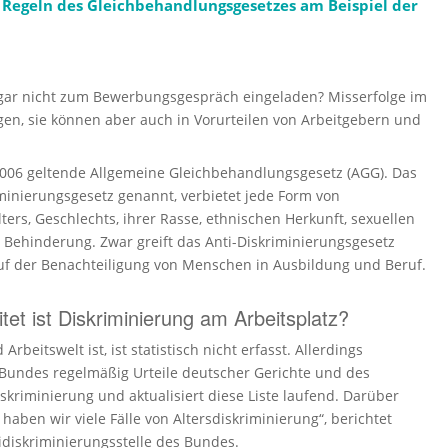
Regeln des Gleich­be­hand­lungs­ge­setzes am Beispiel der
ar nicht zum Bewer­bungs­gespräch einge­laden? Misser­folge im
gen, sie können aber auch in Vorur­teilen von Arbeit­gebern und
 2006 geltende Allgemeine Gleichbehandlungsgesetz (AGG). Das
minierungsgesetz genannt, verbietet jede Form von
ers, Geschlechts, ihrer Rasse, ethnischen Herkunft, sexuellen
 Behinderung. Zwar greift das Anti-Diskriminierungsgesetz
 auf der Benachteiligung von Menschen in Ausbildung und Beruf.
tet ist Diskriminierung am Arbeitsplatz?
rbeitswelt ist, ist statis­tisch nicht erfasst. Aller­dings
des Bundes regelmäßig Urteile deutscher Gerichte und des
i­mi­nierung und aktua­li­siert diese Liste laufend. Darüber
haben wir viele Fälle von Alters­dis­kri­mi­nierung“, berichtet
dis­kri­mi­nie­rungs­stelle des Bundes.