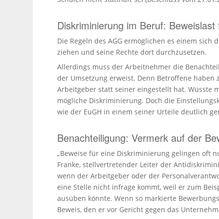
Diskriminierung im Beruf: Beweislast
Die Regeln des AGG ermöglichen es einem sich disk
ziehen und seine Rechte dort durch­zu­setzen.
Aller­dings muss der Arbeit­nehmer die Benach­tei­
der Umsetzung erweist. Denn Betroffene haben z
Arbeit­geber statt seiner einge­stellt hat. Wüsste
mögliche Diskri­mi­nierung. Doch die Einstel­lungs­k
wie der EuGH in einem seiner Urteile deutlich g
Benachteiligung: Vermerk auf der Be
„Beweise für eine Diskri­mi­nierung gelingen oft 
Franke, stell­ver­tre­tender Leiter der Antidis­kri­m
wenn der Arbeit­geber oder der Perso­nal­ver­ant­
eine Stelle nicht infrage kommt, weil er zum Beisp
ausüben könnte. Wenn so markierte Bewer­bungs­u
Beweis, den er vor Gericht gegen das Unter­neh