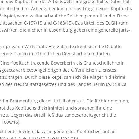
m das Kopftuch in der Arbeitswelt eine große Rolle. Dabei hat
7 entschieden: Arbeit­geber können das Tragen eines Kopftuchs
ispiel, wenn weltan­schau­liche Zeichen generell in der Firma
chtssachen C-157/15 und C-188/15). Das Urteil des EuGH kann
auswirken, die Richter in Luxemburg geben eine generelle juris­
 privaten Wirtschaft. Hierzu­lande dreht sich die Debatte
ende Frauen im öffent­lichen Dienst arbeiten dürfen.
t: Eine Kopftuch tragende Bewer­berin als Grund­schul­leh­rerin
tsgesetz verbiete Angehörigen des Öffent­lichen Dienstes,
zu tragen. Durch diese Regel sah sich die Klägerin diskri­mi­
ten des Neutralitätsgesetzes und des Landes Berlin (AZ: 58 Ca
Berlin-Brandenburg dieses Urteil aber auf. Die Richter meinten,
ot des Kopftuchs diskri­mi­niert und sprachen ihr eine
. Gegen das Urteil ließ das Landes­ar­beits­ge­richt die
a 1038/16).
richt entschieden, dass ein generelles Kopftuch­verbot an
2015, AZ: 1 BvR 471/10, 1 BvR 1181/10).