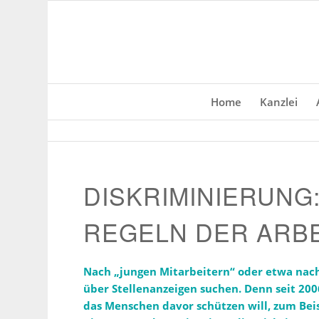
Home
Kanzlei
DISKRI­MI­NIERUN
REGELN DER ARB
Nach „jungen Mitar­beitern“ oder etwa nac
über Stellen­an­zeigen suchen. Denn seit 2006
das Menschen davor schützen will, zum Beisp