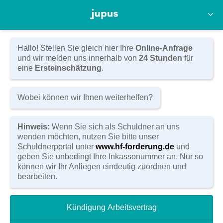
Anwaltskanzlei Hörnlein & Feyler
Kasernenstraße 14
D-96450 Coburg
Tel:
(09561) 80 11 0
Hallo! Stellen Sie gleich hier Ihre
Online-Anfrage
Fax: (09561) 80 11 20
und wir melden uns innerhalb von
24 Stunden
für
E-Mail:
info@hoernlein-feyler.de
eine
Ersteinschätzung
.
Zum Kontaktformular
Wobei können wir Ihnen weiterhelfen?
Hinweis:
Wenn Sie sich als Schuldner an uns
wenden möchten, nutzen Sie bitte unser
Schuldnerportal unter
www.hf-forderung.de
und
geben Sie unbedingt Ihre Inkassonummer an. Nur so
können wir Ihr Anliegen eindeutig zuordnen und
MEDIZINRECHT: WENN DIE
bearbeiten.
SCHÖNHEITS-OP SCHIEFGEHT
MEDIZINRECHT
Kündigung Arbeitsvertrag