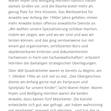
Maren Feyler und Wolfgang Hörnlein nämlich hatten
damals Großes vor, und die Räume boten mehr als
genug Platz für ihre Visionen. Das Werbeverbot für
Anwälte war Anfang der 1990er Jahre gefallen, immer
mehr Anwälte boten offensiv anwaltliche Dienste an.
„Wir wollten unsere Spezialisierung sichtbar machen,
indem wir zeigen, wer und wo wir sind und was wir
leisten können, und das ging seriöserweise nur mit
einem gut organisierten, zertifizierten Büro und
objektivierbaren Kriterien und dokumentiertem
Fachwissen in Form von Fachanwaltschaften“, erläutert
Hörnlein die damaligen strategischen Überlegungen.
Über 400 Quadratmeter waren es bereits zu Beginn, am
1. Oktober 1994, an sich viel zu viel. „Das Obergeschoss
diente am Anfang gerne mal als Partyraum und
Spielplatz für unsere Kinder“, lacht Maren Feyler. Maren
Feyler und Wolfgang Hörnlein waren die beiden
Anwälte, dazu kamen fünf Mitarbeiter. Die Kanzlei
entwickelte sich gut, war gefragt, „wir haben wahnsinnig
viel gearbeitet“, erinnert sich Hörnlein, „und tun das ja