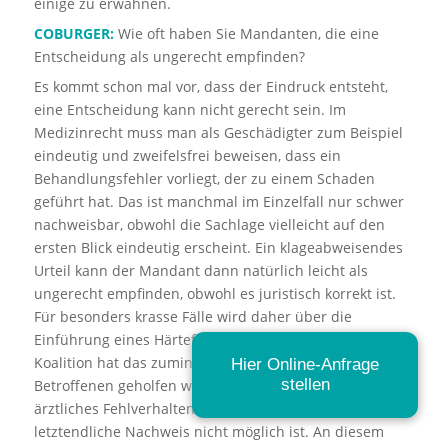
einige zu erwähnen.
COBURGER:
Wie oft haben Sie Mandanten, die eine
Entscheidung als ungerecht empfinden?
Es kommt schon mal vor, dass der Eindruck entsteht,
eine Entscheidung kann nicht gerecht sein. Im
Medizinrecht muss man als Geschädigter zum Beispiel
eindeutig und zweifelsfrei beweisen, dass ein
Behandlungsfehler vorliegt, der zu einem Schaden
geführt hat. Das ist manchmal im Einzelfall nur schwer
nachweisbar, obwohl die Sachlage vielleicht auf den
ersten Blick eindeutig erscheint. Ein klageabweisendes
Urteil kann der Mandant dann natürlich leicht als
ungerecht empfinden, obwohl es juristisch korrekt ist.
Für besonders krasse Fälle wird daher über die
Einführung eines Härtefallfonds diskutiert – die aktuelle
Koalition hat das zumindest vor. Damit könnte
Hier Online-Anfrage
stellen
Betroffenen geholfen werden, wenn zwar einiges für ein
ärztliches Fehlverhalten spricht, dennoch aber der
letztendliche Nachweis nicht möglich ist. An diesem