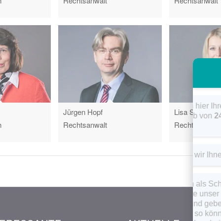
n
Rechtsanwalt
Rechtsanwalt
Hal
Jürgen Hopf
Lisa Sommer
wi
n
Rechtsanwalt
Rechtsanwälti
Er
Wo
Hi
möc
ww
In