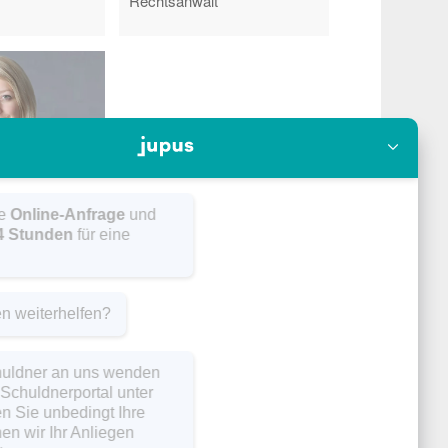
Rechtsanwalt
lo! Stellen Sie gleich hier Ihre
Online-Anfrage
und
r melden uns innerhalb von
24 Stunden
für eine
n
steinschätzung
.
bei können wir Ihnen weiterhelfen?
nweis:
Wenn Sie sich als Schuldner an uns wenden
hten, nutzen Sie bitte unser Schuldnerportal unter
w.hf-forderung.de
und geben Sie unbedingt Ihre
kassonummer an. Nur so können wir Ihr Anliegen