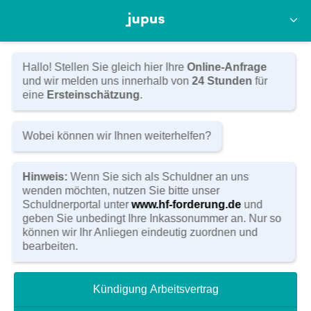
Anwaltskanzlei Hörnlein & Feyler
Kasernenstraße 14
D-96450 Coburg
Tel:
(09561) 80 11 0
Hallo! Stellen Sie gleich hier Ihre
Online-Anfrage
Fax: (09561) 80 11 20
und wir melden uns innerhalb von
24 Stunden
für
E-Mail:
info@hoernlein-feyler.de
eine
Ersteinschätzung
.
Zum Kontaktformular
Wobei können wir Ihnen weiterhelfen?
Hinweis:
Wenn Sie sich als Schuldner an uns
wenden möchten, nutzen Sie bitte unser
Schuldnerportal unter
www.hf-forderung.de
und
geben Sie unbedingt Ihre Inkassonummer an. Nur so
können wir Ihr Anliegen eindeutig zuordnen und
bearbeiten.
20
Bewertungen
Kündigung Arbeitsvertrag