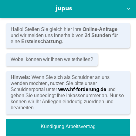
Anwaltskanzlei Hörnlein & Feyler
Kasernenstraße 14
D-96450 Coburg
Tel:
(09561) 80 11 0
Hallo! Stellen Sie gleich hier Ihre
Online-Anfrage
Fax: (09561) 80 11 20
und wir melden uns innerhalb von
24 Stunden
für
E-Mail:
info@hoernlein-feyler.de
eine
Ersteinschätzung
.
Zum Kontaktformular
Wobei können wir Ihnen weiterhelfen?
Hinweis:
Wenn Sie sich als Schuldner an uns
wenden möchten, nutzen Sie bitte unser
Schuldnerportal unter
www.hf-forderung.de
und
geben Sie unbedingt Ihre Inkassonummer an. Nur so
können wir Ihr Anliegen eindeutig zuordnen und
FALSCHE
bearbeiten.
VERDÄCHTIGUNG:
Kündigung Arbeitsvertrag