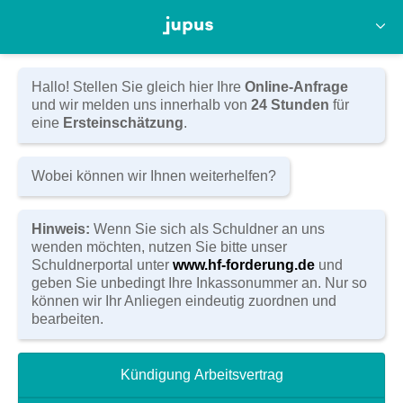
Anwaltskanzlei Hörnlein & Feyler
Kasernenstraße 14
D-96450 Coburg
Tel:
(09561) 80 11 0
Hallo! Stellen Sie gleich hier Ihre
Online-Anfrage
Fax: (09561) 80 11 20
und wir melden uns innerhalb von
24 Stunden
für
E-Mail:
info@hoernlein-feyler.de
eine
Ersteinschätzung
.
Zum Kontaktformular
Wobei können wir Ihnen weiterhelfen?
Hinweis:
Wenn Sie sich als Schuldner an uns
wenden möchten, nutzen Sie bitte unser
Schuldnerportal unter
www.hf-forderung.de
und
geben Sie unbedingt Ihre Inkassonummer an. Nur so
können wir Ihr Anliegen eindeutig zuordnen und
bearbeiten.
Telefon
(09561) 80 11 0
Kündigung Arbeitsvertrag