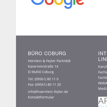
BÜRO COBURG
IN
LIN
Hörnlein & Feyler PartmbB
Kasernenstraße 14
Kanzl
D-96450 Coburg
Fach
Fachb
Tel:
(09561) 80 11 0
WebA
Fax: (09561) 80 11 20
Medi
info@hoernlein-feyler.de
Kontaktformular