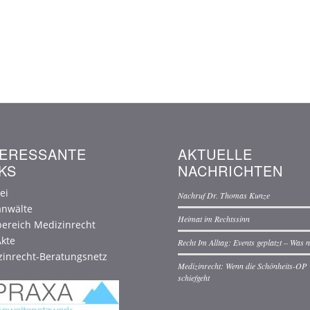
wi
Er
Wo
Hi
möc
ww
In
TERESSANTE
AKTUELLE
ein
KS
NACHRICHTEN
ei
Nachruf Dr. Thomas Kunze
anwälte
Heimat im Rechtssinn
ereich Medizinrecht
kte
Recht Im Alltag: Events geplatzt – Was 
zinrecht-Beratungsnetz
Medizinrecht: Wenn die Schönheits-OP
schiefgeht