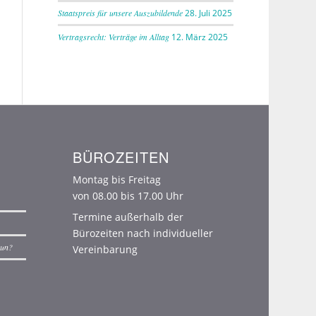
r melden uns innerhalb von
24 Stunden
für eine
Staatspreis für unsere Auszubildende
28. Juli 2025
steinschätzung
.
Vertragsrecht: Verträge im Alltag
12. März 2025
bei können wir Ihnen weiterhelfen?
nweis:
Wenn Sie sich als Schuldner an uns wenden
hten, nutzen Sie bitte unser Schuldnerportal unter
w.hf-forderung.de
und geben Sie unbedingt Ihre
kassonummer an. Nur so können wir Ihr Anliegen
BÜROZEITEN
deutig zuordnen und bearbeiten.
Montag bis Freitag
von 08.00 bis 17.00 Uhr
Kündigung Arbeitsvertrag
Termine außerhalb der
Bürozeiten nach individueller
Schenkung
nun?
Vereinbarung
Verkehrsunfall
Behandlungsfehler